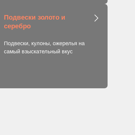
Подвески золото и
серебро
Подвески, кулоны, ожерелья на
самый взыскательный вкус