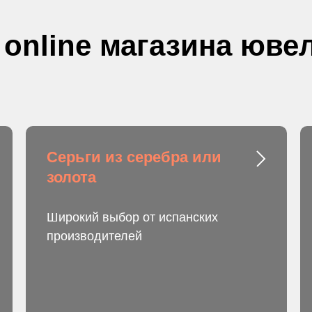
 online магазина юв
Серьги из серебра или
золота
Широкий выбор от испанских
производителей