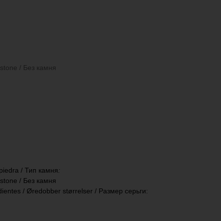
t stone / Без камня
 piedra / Тип камня
:
t stone / Без камня
ientes / Øredobber størrelser / Размер серьги: