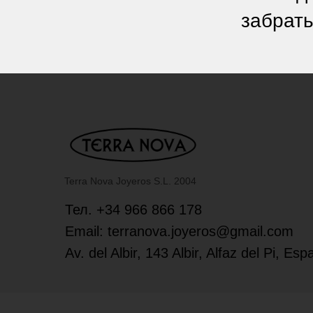
забрать
Terra Nova Joyeros S.L. 2004
Тел. +34 966 866 178
Email: terranova.joyeros@gmail.com
Av. del Albir, 143 Albir, Alfaz del Pi, Es