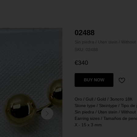
02488
Sin piedra / Uten stein / Withou
SKU:
02488
€
340
BUY NOW
Oro / Gull / Gold / Золото 18К
Stone type / Steintype / Tipo de
Sin piedra / Uten stein / Withou
Earring sizes / Tamaños de pend
X - 15 x 3 mm