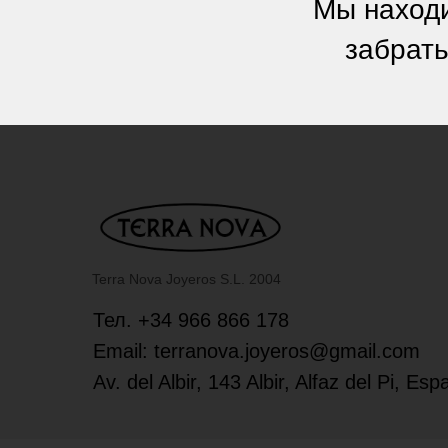
Мы находи
забрать
Terra Nova Joyeros S.L. 2004
Тел. +34 966 866 178
Email: terranova.joyeros@gmail.com
Av. del Albir, 143 Albir, Alfaz del Pi, Es