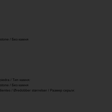
t stone / Без камня
 piedra / Тип камня
:
t stone / Без камня
ientes / Øredobber størrelser / Размер серьги: