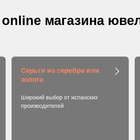
 online магазина юв
Серьги из серебра или
золота
Широкий выбор от испанских
производителей