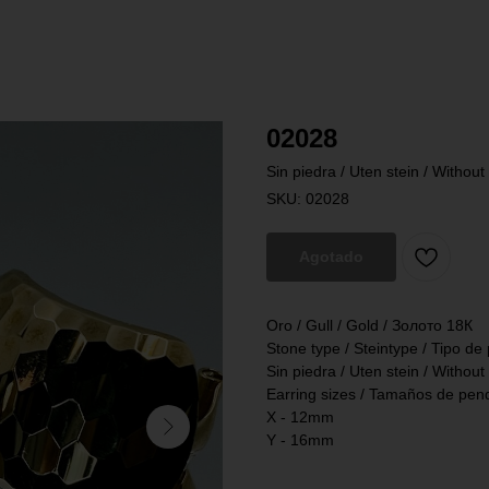
02028
Sin piedra / Uten stein / Withou
SKU:
02028
Agotado
Oro / Gull / Gold / Золото 18К
Stone type / Steintype / Tipo de
Sin piedra / Uten stein / Withou
Earring sizes / Tamaños de pend
X - 12mm
Y - 16mm