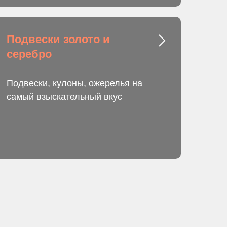
Подвески золото и
серебро
Подвески, кулоны, ожерелья на
самый взыскательный вкус