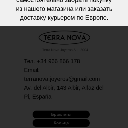
из нашего магазина или заказать
доставку курьером по Европе.
Terra Nova Joyeros S.L. 2004
Тел. +34 966 866 178
Email:
terranova.joyeros@gmail.com
Av. del Albir, 143 Albir, Alfaz del
Pi, España
Браслеты
Кольца