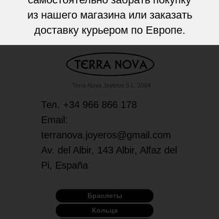
из нашего магазина или заказать
доставку курьером по Европе.
Terra Nova Joyeros S.L. 2004
Тел. +34 966 866 178
Email:
terranova.joyeros@gmail.com
Av. del Albir, 143 Albir, Alfaz del
Pi, España
Браслеты
Кольца