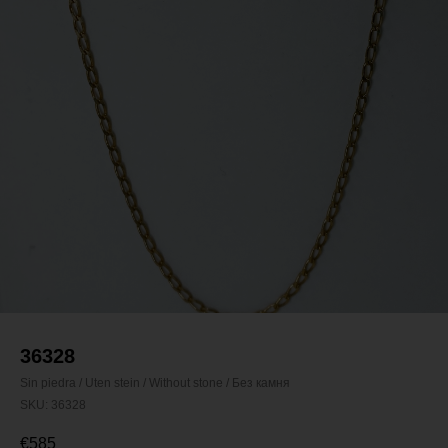
36328
Sin piedra / Uten stein / Without stone / Без камня
SKU:
36328
€
585