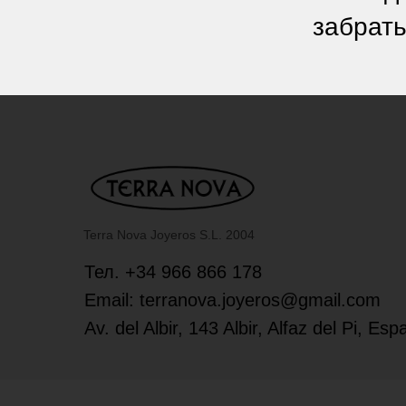
забрать
Terra Nova Joyeros S.L. 2004
Тел. +34 966 866 178
Email: terranova.joyeros@gmail.com
Av. del Albir, 143 Albir, Alfaz del Pi, Es