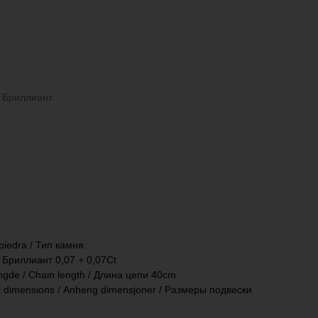
/ Бриллиант
 piedra / Тип камня
:
/ Бриллиант 0,07 + 0,07Ct
engde / Chain length / Длина цепи 40сm
t dimensions / Anheng dimensjoner / Размеры подвески