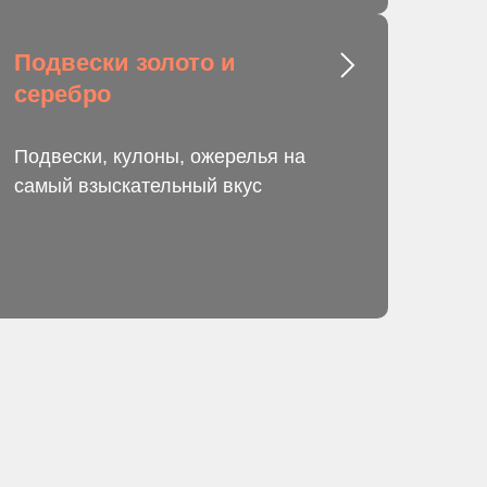
Подвески золото и
серебро
Подвески, кулоны, ожерелья на
самый взыскательный вкус