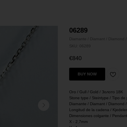
06289
Diamante / Diamant / Diamond 
SKU:
06289
€
840
BUY NOW
Oro / Gull / Gold / Золото 18K
Stone type / Steintype / Tipo de
Diamante / Diamant / Diamond 
Longitud de la cadena / Kjedel
Dimensiones colgante / Pendan
X - 2,7mm