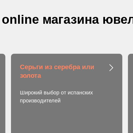
 online магазина юв
Серьги из серебра или
золота
Широкий выбор от испанских
производителей