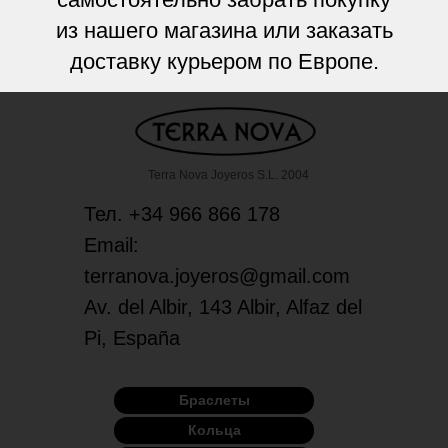
из нашего магазина или заказать
доставку курьером по Европе.
Terra Nova Joyeros S.L. 2004
Тел. +34 966 866 178
Email:
terranova.joyeros@gmail.com
Av. del Albir, 143 Albir, Alfaz del
Pi, España
Браслеты
Кольца