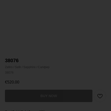
38076
Zafiro / Safir / Sapphire / Сапфир
38076
€
520.00
BUY NOW