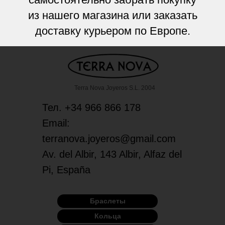
из нашего магазина или заказать
доставку курьером по Европе.
Terra Nova Joyeros S.L. 2004
Тел. +34 966 866 178
Email:
terranova.joyeros@gmail.com
Av. del Albir, 143 Albir, Alfaz del
Pi, España
Браслеты
Кольца