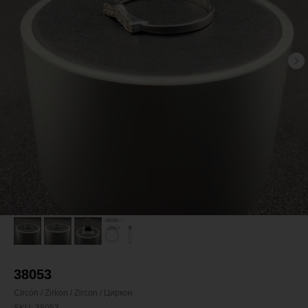
38053
Circón / Zirkon / Zircon / Циркон
SKU:
38053