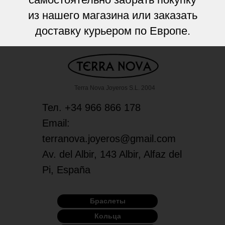
из нашего магазина или заказать
доставку курьером по Европе.
Terra Nova Joyeros S.L. 2004
Тел. +34 966 866 178
Email:
terranova.joyeros@gmail.com
Av. del Albir, 143 Albir, Alfaz del
Pi, España
Браслеты
Кольца