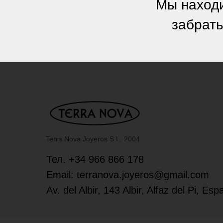
Мы находи
забрать
Terra Nova Joyeros S.L. 2004
Тел. +34 966 866 178
Email: terranova.joyeros@gmail.com
Av. del Albir, 143 Albir, Alfaz del Pi, Es