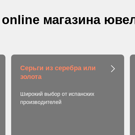
 online магазина юв
Серьги из серебра или
золота
Широкий выбор от испанских
производителей