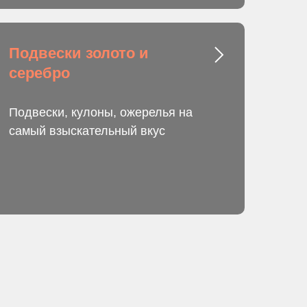
Подвески золото и
серебро
Подвески, кулоны, ожерелья на
самый взыскательный вкус