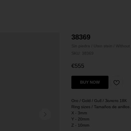
38369
Sin piedra / Uten stein / Withou
SKU:
38369
€
555
BUY NOW
Oro / Gold / Gull / Золото 18К
Ring sizes / Tamaños de anillos
X - 3mm
Y - 20mm
Z - 10mm