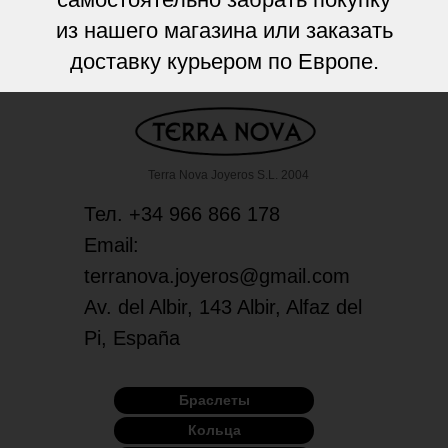
из нашего магазина или заказать
доставку курьером по Европе.
Terra Nova Joyeros S.L. 2004
Тел. +34 966 866 178
Email:
terranova.joyeros@gmail.com
Av. del Albir, 143 Albir, Alfaz del
Pi, España
Браслеты
Кольца