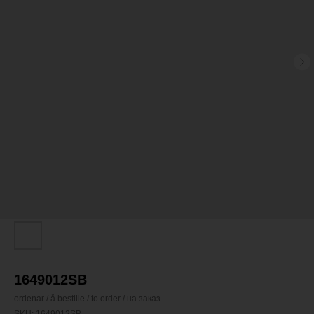
1649012SB
ordenar / å bestille / to order / на заказ
SKU:
1649012SB