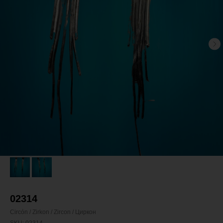
02314
Circón / Zirkon / Zircon / Циркон
SKU:
02314