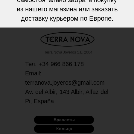
из нашего магазина или заказать
доставку курьером по Европе.
Terra Nova Joyeros S.L. 2004
Тел. +34 966 866 178
Email:
terranova.joyeros@gmail.com
Av. del Albir, 143 Albir, Alfaz del
Pi, España
Браслеты
Кольца