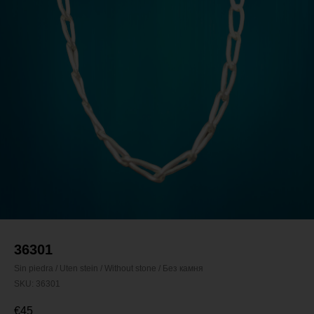
36301
Sin piedra / Uten stein / Without stone / Без камня
SKU:
36301
€
45